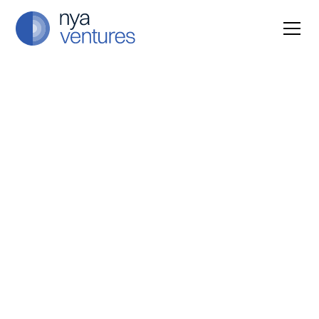
Tagline
NYA Ventures: Feeding
the World through
Innovation
•
NYA Ventures: Feeding the World
March 20,
through Innovation
2025